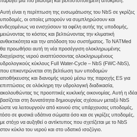
παράγει μια πιο βιώσιμη και βελτιστοποιημένη απόκριση.
Αυτή είναι η περίπτωση της ενσωμάτωσης του NbS σε γκρίζες
υποδομές, οι οποίες μπορούν να συμπληρώσουν και
ενδεχομένως να ενισχύσουν τα οφέλη αυτής της υποδομής,
μειώνοντας το κόστος και βελτιώνοντας την κλιματική
ανθεκτικότητα και την απόδοση του συστήματος. Το NATMed
θα προωθήσει αυτή τη νέα προσέγγιση ολοκληρωμένης
διαχείρισης νερού αναπτύσσοντας ολοκληρωμένους
υδρολογικούς κύκλους Full Water-Cycle – NbS (FWC-NbS),
που επικεντρώνεται στη βελτίωση των υποδομών
αποθήκευσης και διανομής νερού μέσω της παροχής ES για
επιπτώσεις σε ολόκληρη την υδρολογική διαδικασία,
ακολουθώντας τις προοπτικές κυκλικής οικονομίας. Αυτή η ιδέα
βασίζεται στη δυνατότητα δημιουργίας σχέσεων μεταξύ NbS
ώστε να λειτουργούν από κοινού στις υπάρχουσες υποδομές,
τόσο σε φυσικά υδάτινα σώματα όσο και σε γκρίζες υποδομές,
με στόχο να αυξηθεί ο αντίκτυπος που σχετίζεται με το NbS
στον κύκλο του νερού και στο υδατικό ισοζύγιο.