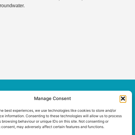
groundwater.
Manage Consent
he best experiences, we use technologies like cookies to store and/or
e information. Consenting to these technologies will allow us to process
This project has received funding from the European
 browsing behaviour or unique IDs on this site. Not consenting or
Union’s PRIMA Research and innovation programme
 consent, may adversely affect certain features and functions.
under Grant Agreement No 2221.