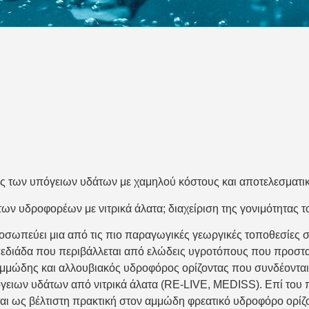
 των υπόγειων υδάτων με χαμηλού κόστους και αποτελεσματικό
ων υδροφορέων με νιτρικά άλατα; διαχείριση της γονιμότητας τ
σωπεύει μια από τις πιο παραγωγικές γεωργικές τοποθεσίες στ
α πεδιάδα που περιβάλλεται από ελώδεις υγροτόπους που προστ
αμμώδης και αλλουβιακός υδροφόρος ορίζοντας που συνδέονται 
όγειων υδάτων από νιτρικά άλατα (RE-LIVE, MEDISS). Επί του
μάζεται ως βέλτιστη πρακτική στον αμμώδη φρεατικό υδροφόρο ο