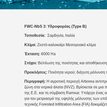
FWC-NbS 3: Υδροφορέας (Type B)
Τοποθεσία:
Σαρδηνία, Ιταλία
Κλίμα:
Ζεστό-καλοκαίρι Μεσογειακό κλίμα
Έκταση:
6000 Ha
Στόχοι:
Βελτίωση της ποιότητας και αποθήκευσης
Προκλήσεις:
Ποιότητα νερού; διάχυτη μόλυνση τ
Περιγραφή:
Η αγροτική περιοχή Arborea αντιπρο
ζώνη στα νιτρικά άλατα (NVZ). Βρίσκεται σε μι
της Ε.Ε. και τη σύμβαση Ramsar. Υπάρχει ένας 
για τον μετριασμό της υψηλής μόλυνσης των υπ
τεχνικής Forested Infiltration Area (FIA) δοκι